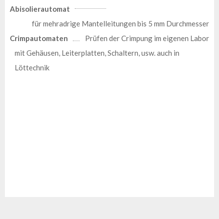
Abisolierautomat
für mehradrige Mantelleitungen bis 5 mm Durchmesser
Crimpautomaten
Prüfen der Crimpung im eigenen Labor
K
mit Gehäusen, Leiterplatten, Schaltern, usw. auch in
o
Löttechnik
n
f
e
k
t
i
o
n